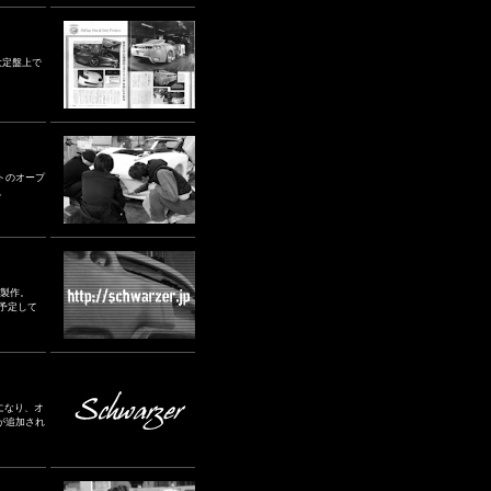
特大定盤上で
トのオープ
。
主製作。
を予定して
になり、オ
前が追加され