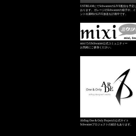
USTREAMにてSchwarzerのLIVE配信を予定
おります。ガレージのSchwarzerの様子や、
ント出展時のLIVE放送を計画中です。
mixiでのSchwarzer公式コミュニティー
お気軽にご参加ください。
Abflug One & Only Projectの公式サイト
Schwarzerプロジェクトの紹介もあります。